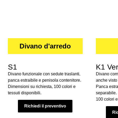
Divano d'arredo
S1
K1 Ver
Divano funzionale con sedute traslanti,
Divano comp
panca estraibile e penisola contenitore.
anche visto 
Dimensioni su richiesta, 100 colori e
Panca estrai
tessuti disponibili.
separabile.
100 colori e 
Richiedi il preventivo
Ric