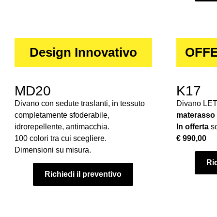
Design Innovativo
OFFE
MD20
K17
Divano con sedute traslanti, in tessuto
Divano LE
completamente sfoderabile,
materasso
idrorepellente, antimacchia.
In offerta
so
100 colori tra cui scegliere.
€ 990,00
Dimensioni su misura.
Ric
Richiedi il preventivo