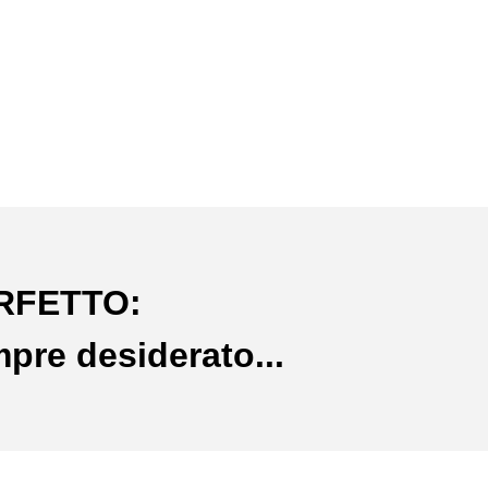
ERFETTO:
mpre desiderato...