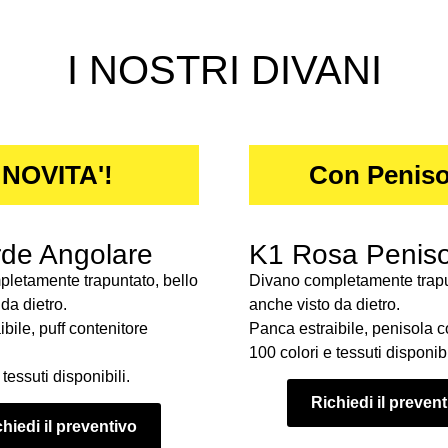
I NOSTRI DIVANI
NOVITA'!
Con Peniso
de Angolare
K1 Rosa Peniso
letamente trapuntato, bello
Divano completamente trapu
da dietro.
anche visto da dietro.
bile, puff contenitore
Panca estraibile, penisola c
100 colori e tessuti disponibi
tessuti disponibili.
Richiedi il preven
hiedi il preventivo