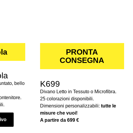
la
PRONTA
CONSEGNA
la
K699
ntato, bello
Divano Letto in Tessuto o Microfibra.
ontenitore.
25 colorazioni disponibili.
li.
Dimensioni personalizzabili:
tutte le
misure che vuoi!
tivo
A partire da 699 €