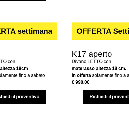
RTA settimana
OFFERTA Sett
K17 aperto
TTO con
Divano LETTO con
altezza 18cm
materasso altezza 18 cm.
lamente fino a sabato
In offerta
solamente fino a 
€ 990,00
hiedi il preventivo
Richiedi il preven