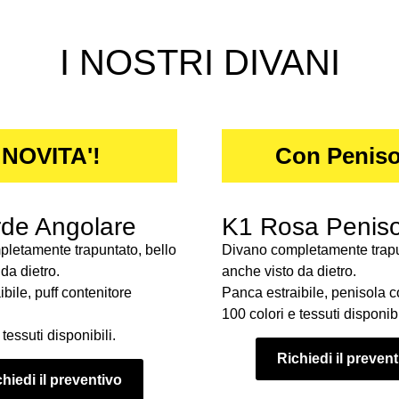
I NOSTRI DIVANI
NOVITA'!
Con Peniso
de Angolare
K1 Rosa Peniso
letamente trapuntato, bello
Divano completamente trapu
da dietro.
anche visto da dietro.
bile, puff contenitore
Panca estraibile, penisola c
100 colori e tessuti disponibi
tessuti disponibili.
Richiedi il preven
hiedi il preventivo