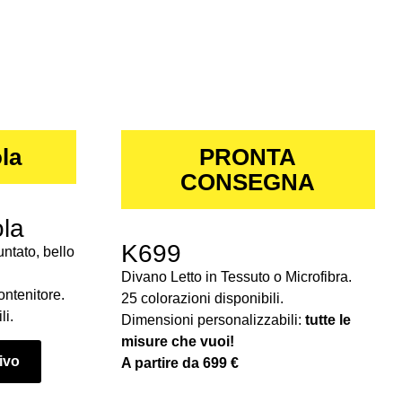
la
PRONTA
CONSEGNA
la
K699
ntato, bello
Divano Letto in Tessuto o Microfibra.
ontenitore.
25 colorazioni disponibili.
li.
Dimensioni personalizzabili:
tutte le
misure che vuoi!
tivo
A partire da 699 €