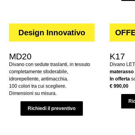
Design Innovativo
OFFE
MD20
K17
Divano con sedute traslanti, in tessuto
Divano LE
completamente sfoderabile,
materasso
idrorepellente, antimacchia.
In offerta
so
100 colori tra cui scegliere.
€ 990,00
Dimensioni su misura.
Ric
Richiedi il preventivo