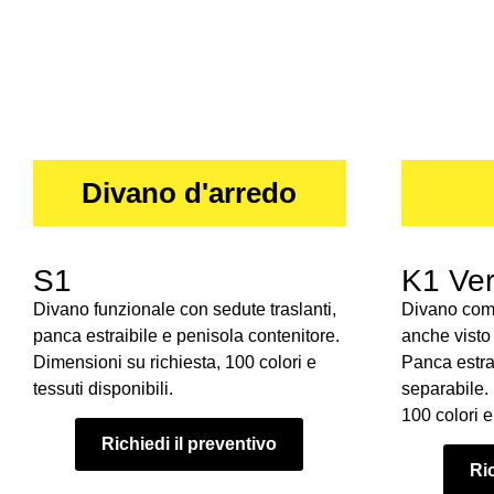
Divano d'arredo
S1
K1 Ver
Divano funzionale con sedute traslanti,
Divano comp
panca estraibile e penisola contenitore.
anche visto 
Dimensioni su richiesta, 100 colori e
Panca estrai
tessuti disponibili.
separabile.
100 colori e 
Richiedi il preventivo
Ric