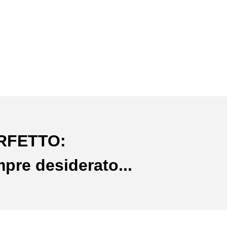
ERFETTO:
mpre desiderato...