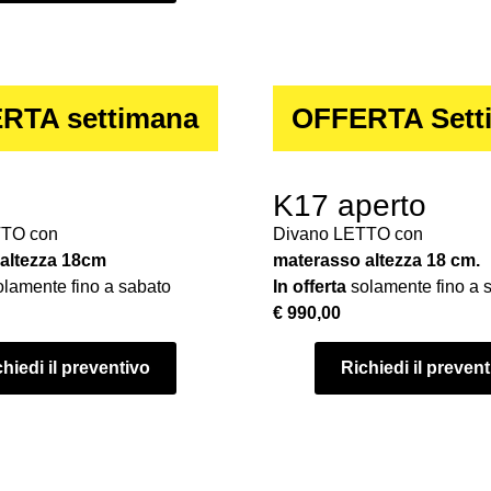
RTA settimana
OFFERTA Sett
K17 aperto
TTO con
Divano LETTO con
altezza 18cm
materasso altezza 18 cm.
lamente fino a sabato
In offerta
solamente fino a 
€ 990,00
hiedi il preventivo
Richiedi il preven