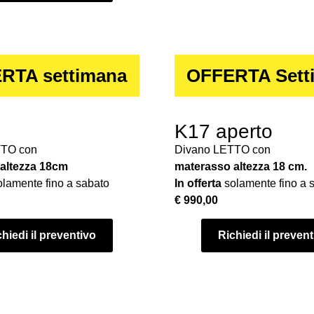
RTA settimana
OFFERTA Sett
K17 aperto
TTO con
Divano LETTO con
altezza 18cm
materasso altezza 18 cm.
lamente fino a sabato
In offerta
solamente fino a 
€ 990,00
hiedi il preventivo
Richiedi il preven