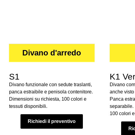
Divano d'arredo
S1
K1 Ver
Divano funzionale con sedute traslanti,
Divano comp
panca estraibile e penisola contenitore.
anche visto 
Dimensioni su richiesta, 100 colori e
Panca estrai
tessuti disponibili.
separabile.
100 colori e 
Richiedi il preventivo
Ric