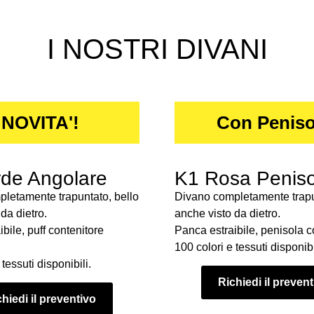
I NOSTRI DIVANI
NOVITA'!
Con Peniso
de Angolare
K1 Rosa Peniso
letamente trapuntato, bello
Divano completamente trapu
da dietro.
anche visto da dietro.
bile, puff contenitore
Panca estraibile, penisola c
100 colori e tessuti disponibi
tessuti disponibili.
Richiedi il preven
hiedi il preventivo