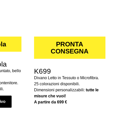
la
PRONTA
CONSEGNA
la
K699
ntato, bello
Divano Letto in Tessuto o Microfibra.
ontenitore.
25 colorazioni disponibili.
li.
Dimensioni personalizzabili:
tutte le
misure che vuoi!
tivo
A partire da 699 €