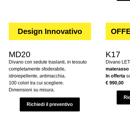
Design Innovativo
OFFE
MD20
K17
Divano con sedute traslanti, in tessuto
Divano LE
completamente sfoderabile,
materasso
idrorepellente, antimacchia.
In offerta
so
100 colori tra cui scegliere.
€ 990,00
Dimensioni su misura.
Ric
Richiedi il preventivo