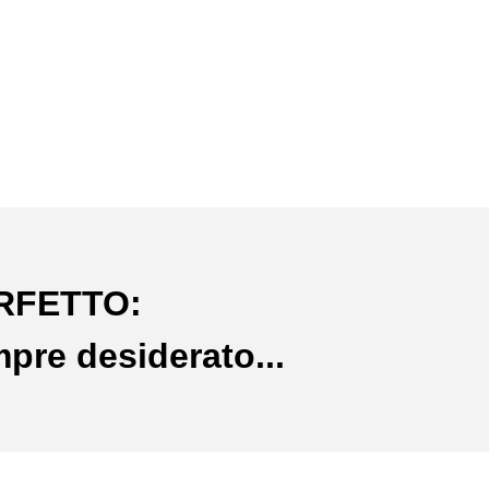
ERFETTO:
mpre desiderato...