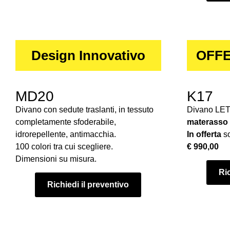
Design Innovativo
OFFE
MD20
K17
Divano con sedute traslanti, in tessuto
Divano LE
completamente sfoderabile,
materasso
idrorepellente, antimacchia.
In offerta
so
100 colori tra cui scegliere.
€ 990,00
Dimensioni su misura.
Ric
Richiedi il preventivo