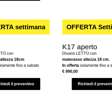
RTA settimana
OFFERTA Sett
K17 aperto
TTO con
Divano LETTO con
altezza 18cm
materasso altezza 18 cm.
lamente fino a sabato
In offerta
solamente fino a 
€ 990,00
hiedi il preventivo
Richiedi il preven