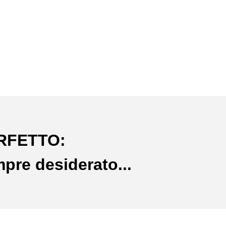
ERFETTO:
mpre desiderato...