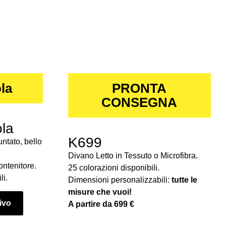
la
PRONTA
CONSEGNA
la
K699
ntato, bello
Divano Letto in Tessuto o Microfibra.
ontenitore.
25 colorazioni disponibili.
li.
Dimensioni personalizzabili:
tutte le
misure che vuoi!
tivo
A partire da 699 €