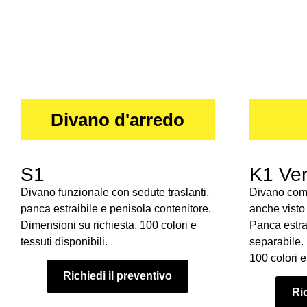
Divano d'arredo
S1
K1 Ver
Divano funzionale con sedute traslanti,
Divano comp
panca estraibile e penisola contenitore.
anche visto 
Dimensioni su richiesta, 100 colori e
Panca estrai
tessuti disponibili.
separabile.
100 colori e 
Richiedi il preventivo
Ric