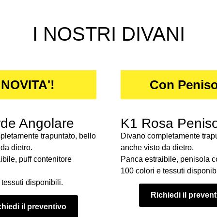
I NOSTRI DIVANI
NOVITA'!
Con Peniso
de Angolare
K1 Rosa Peniso
letamente trapuntato, bello
Divano completamente trapu
da dietro.
anche visto da dietro.
bile, puff contenitore
Panca estraibile, penisola c
100 colori e tessuti disponibi
tessuti disponibili.
Richiedi il preven
hiedi il preventivo